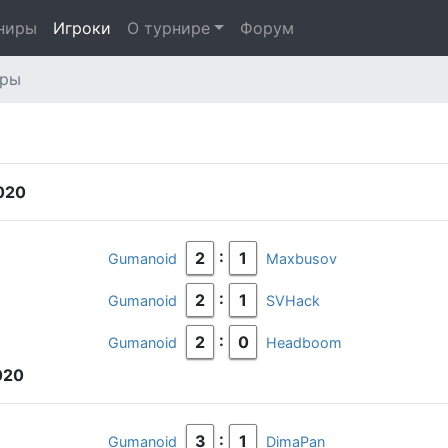
ниры
Игроки
О турнире
Форум
гры
020
:
2
1
Gumanoid
Maxbusov
:
2
1
Gumanoid
SVHack
:
2
0
Gumanoid
Headboom
020
:
3
1
Gumanoid
DimaPan