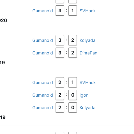
:
3
1
Gumanoid
SVHack
020
:
3
2
Gumanoid
Kolyada
:
3
2
Gumanoid
DimaPan
19
:
2
1
Gumanoid
SVHack
:
2
0
Gumanoid
Igor
:
2
0
Gumanoid
Kolyada
019