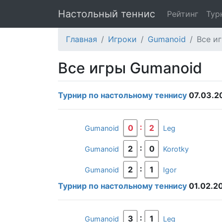
Настольный теннис
Рейтинг
Тур
Главная
Игроки
Gumanoid
Все и
Все игры Gumanoid
Турнир по настольному теннису
07.03.2
:
0
2
Gumanoid
Leg
:
2
0
Gumanoid
Korotky
:
2
1
Gumanoid
Igor
Турнир по настольному теннису
01.02.2
:
3
1
Gumanoid
Leg