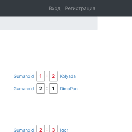
Вход
Регистрация
:
1
2
Gumanoid
Kolyada
:
2
1
Gumanoid
DimaPan
:
2
3
Gumanoid
Igor