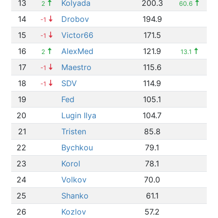
13
Kolyada
200.3
2
60.6
14
Drobov
194.9
-1
15
Victor66
171.5
-1
16
AlexMed
121.9
2
13.1
17
Maestro
115.6
-1
18
SDV
114.9
-1
19
Fed
105.1
20
Lugin Ilya
104.7
21
Tristen
85.8
22
Bychkou
79.1
23
Korol
78.1
24
Volkov
70.0
25
Shanko
61.1
26
Kozlov
57.2