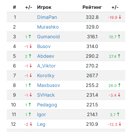
#
+/-
Игрок
Рейтинг
+/-
1
DimaPan
332.8
-19.9
2
Murashko
329.0
3
Gumanoid
316.1
1
10.7
4
Busov
314.0
-1
5
Abdeev
290.2
2
27.4
6
A_Viktor
270.2
-1
7
Korotky
267.7
-1
8
Maxbusov
255.2
1
26.0
9
SVHack
231.4
-1
-3.4
10
Pedagog
221.5
1
11
Igor
214.1
1
3.7
12
Leg
210.9
-2
-12.3