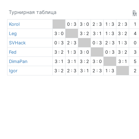
Турнирная таблица
В
М
Korol
0 : 3
3 : 0
2 : 3
1 : 3
2 : 3
1
Leg
3 : 0
3 : 2
3 : 1
1 : 3
3 : 2
4
SVHack
0 : 3
2 : 3
0 : 3
2 : 3
1 : 3
0
Fed
3 : 2
1 : 3
3 : 0
0 : 3
3 : 2
3
DimaPan
3 : 1
3 : 1
3 : 2
3 : 0
3 : 1
5
Igor
3 : 2
2 : 3
3 : 1
2 : 3
1 : 3
2